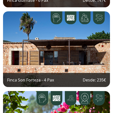
Finca Guimase
-
6
Pax
Desde: 147
€
Finca Son Forteza
-
4
Pax
Desde: 235
€