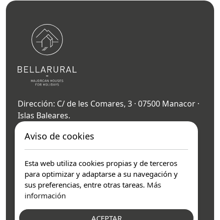
Dirección: C/ de les Comares, 3 · 07500 Manacor ·
Islas Baleares.
Teléfono:
+34 606 072 966
Aviso de cookies
Email:
info@bellarural.com
Esta web utiliza cookies propias y de terceros
para optimizar y adaptarse a su navegación y
sus preferencias, entre otras tareas.
Más
FAQS
información
ACEPTAR