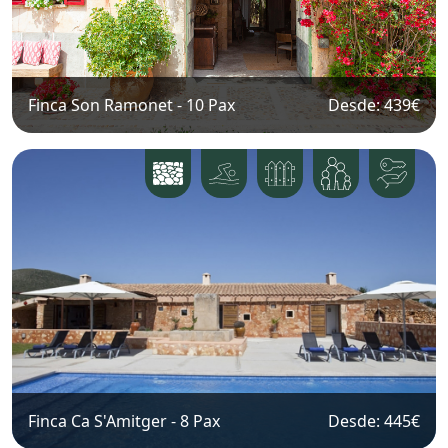
Finca Son Ramonet
-
10
Pax
Desde: 439
€
Finca Ca S'Amitger
-
8
Pax
Desde: 445
€