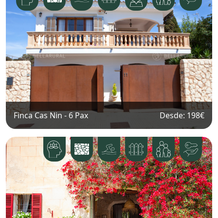
Finca Cas Nin
-
6
Pax
Desde: 198
€