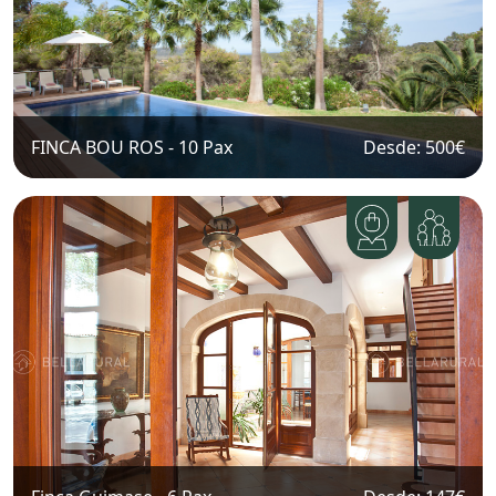
FINCA BOU ROS
-
10
Pax
Desde: 500
€