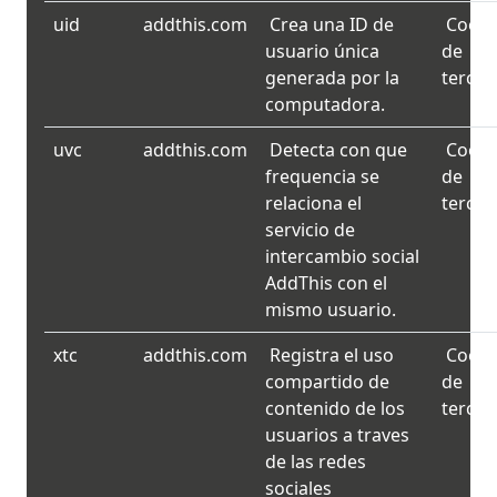
uid
addthis.com
Crea una ID de
Cooki
usuario única
de
generada por la
tercer
computadora.
uvc
addthis.com
Detecta con que
Cooki
frequencia se
de
relaciona el
tercer
servicio de
intercambio social
AddThis con el
mismo usuario.
xtc
addthis.com
Registra el uso
Cooki
compartido de
de
contenido de los
tercer
usuarios a traves
de las redes
sociales