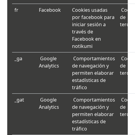
fr
Facebook
Cookies usadas
Cooki
por facebook para
de
iniciar sesión a
tercer
través de
Facebook en
notikumi
_ga
Google
Comportamientos
Cooki
Analytics
de navegación y
de
permiten elaborar
tercer
estadísticas de
tráfico
_gat
Google
Comportamientos
Cooki
Analytics
de navegación y
de
permiten elaborar
tercer
estadísticas de
tráfico