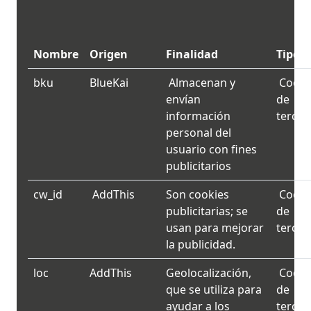
Nombre
Origen
Finalidad
Tipo
bku
BlueKai
Almacenan y
Cooki
envían
de
información
tercer
personal del
usuario con fines
publicitarios
cw_id
AddThis
Son cookies
Cooki
publicitarias; se
de
usan para mejorar
tercer
la publicidad.
loc
AddThis
Geolocalización,
Cooki
que se utiliza para
de
ayudar a los
tercer